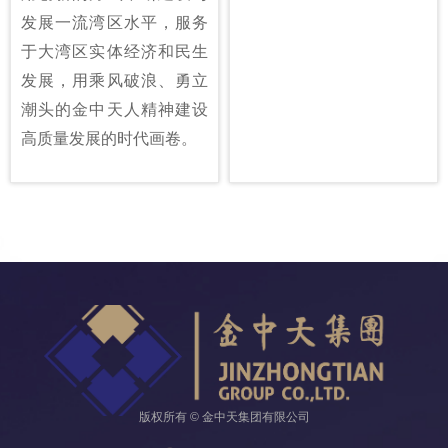
发展一流湾区水平，服务
扫码关注
于大湾区实体经济和民生
发展，用乘风破浪、勇立
潮头的金中天人精神建设
高质量发展的时代画卷。
版权所有 © 金中天集团有限公司