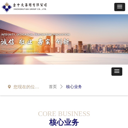
넹
您现在的位置：
首页
ꄲ
核心业务
CORE BUSINESS
核心业务