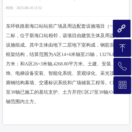
时间：
2023-08-16
13:52
东环铁路新海口站站前广场及周边配套设施项目（一期）
끑
二标，位于新海口站相邻，该项目由建筑主体及周边配套
设施组成。其中主体由地下二层地下室构成，钢筋混凝土
ꁸ
框架结构，结算范围为A区14+6米轴至25轴，13276.80平
方米；和A区26+3米轴,4268.80平方米。土建、安装、装
ꂅ
回到顶部
饰、电梯设备安装、智能化系统、景观绿化、采光顶风雨
廊钢结构幕墙、交通标识系统和广场辅装工程等。C区27
ꀥ
（020）37885618
至39轴已施工的基坑支护、土方开挖C区27至39轴/OA至V
轴范围内土方。
扫码关注