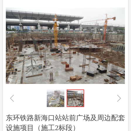
ꁆ
ꁇ
东环铁路新海口站站前广场及周边配套
设施项目（施工2标段）